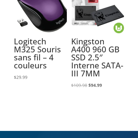
Logitech
Kingston
M325 Souris
A400 960 GB
sans fil – 4
SSD 2.5″
couleurs
Interne SATA-
III 7MM
$
29.99
Le
Le
$
109.98
$
94.99
prix
prix
initial
actuel
était :
est :
$109.98.
$94.99.