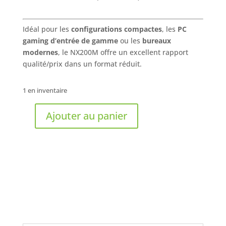
Idéal pour les
configurations compactes
, les
PC
gaming d’entrée de gamme
ou les
bureaux
modernes
, le NX200M offre un excellent rapport
qualité/prix dans un format réduit.
1 en inventaire
Ajouter au panier
quantité
de
ANTEC
-
NX200M
Boitier
Micro-
ATX
Mini-
Tour