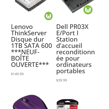
Lenovo
Dell PR03X
ThinkServer
E/Port I
Disque dur
Station
1TB SATA 600
d’accueil
***NEUF-
reconditionn
BOÎTE
ée pour
OUVERTE***
ordinateurs
portables
$
149.99
$
39.99