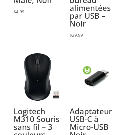
alimentées
$
4.99
par USB –
Noir
$
29.99
Logitech
Adaptateur
M310 Souris
USB-C à
sans fil – 3
Micro-USB
couleurs
Noir