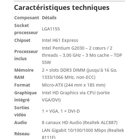
Caractéristiques techniques
Composant
Détails
Socket
LGA1155
processeur
Chipset
Intel H61 Express
Intel Pentium G2030 – 2 cœurs / 2
Processeur
threads – 3,00 GHz – 3 Mo cache – TDP
inclus
55W
Mémoire
2 × slots DDR3 DIMM (jusqu’à 16 Go,
RAM
1333/1066 MHz, non-ECC)
Format
Micro-ATX (244 mm x 185 mm)
Graphique
Intel HD Graphics via CPU (sortie
intégré
VGA/DVI)
Sorties
1 × VGA, 1 × DVI-D
vidéo
Audio
8 canaux HD Audio (Realtek ALC887)
LAN Gigabit 10/100/1000 Mbps (Realtek
Réseau
8111F)