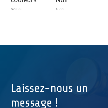
$
29.99
$
5.99
Laissez-nous un
message !