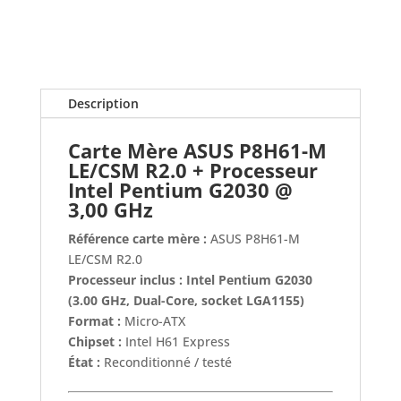
Mère
P8H61-
M
LE/CSM
R2.0
Description
+
Processeur
Carte Mère ASUS P8H61-M
Intel
LE/CSM R2.0 + Processeur
Pentium
Intel Pentium G2030 @
G2030
3,00 GHz
@
3,00
Référence carte mère :
ASUS P8H61-M
GHz
LE/CSM R2.0
Processeur inclus :
Intel Pentium G2030
(3.00 GHz, Dual-Core, socket LGA1155)
Format :
Micro-ATX
Chipset :
Intel H61 Express
État :
Reconditionné / testé