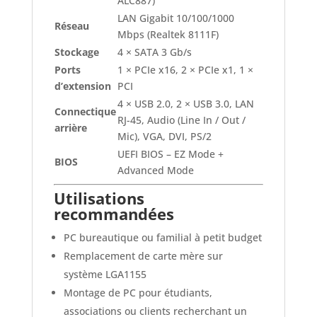
ALC887)
LAN Gigabit 10/100/1000
Réseau
Mbps (Realtek 8111F)
Stockage
4 × SATA 3 Gb/s
Ports
1 × PCIe x16, 2 × PCIe x1, 1 ×
d’extension
PCI
4 × USB 2.0, 2 × USB 3.0, LAN
Connectique
RJ-45, Audio (Line In / Out /
arrière
Mic), VGA, DVI, PS/2
UEFI BIOS – EZ Mode +
BIOS
Advanced Mode
Utilisations
recommandées
PC bureautique ou familial à petit budget
Remplacement de carte mère sur
système LGA1155
Montage de PC pour étudiants,
associations ou clients recherchant un