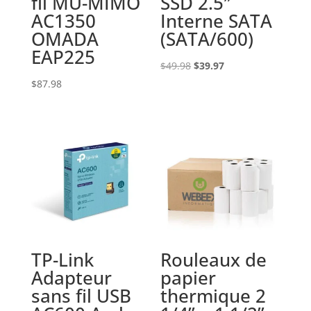
fil MU-MIMO
SSD 2.5″
AC1350
Interne SATA
OMADA
(SATA/600)
EAP225
Le
Le
$
49.98
$
39.97
prix
prix
$
87.98
initial
actuel
était :
est :
$49.98.
$39.97.
TP-Link
Rouleaux de
Adapteur
papier
sans fil USB
thermique 2