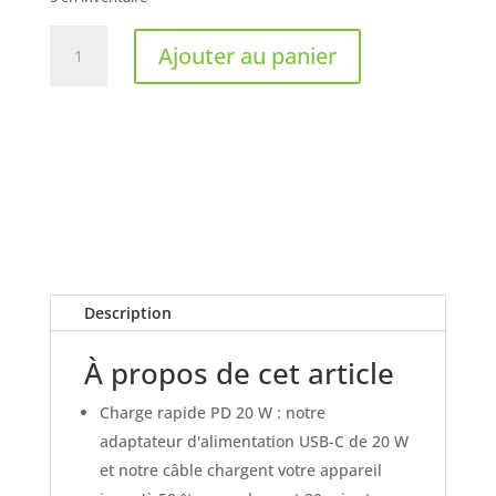
quantité
Ajouter au panier
de
Chargeur
USB-
C
20W
avec
cable
USB-
C
6
Description
pieds
À propos de cet article
Charge rapide PD 20 W : notre
adaptateur d'alimentation USB-C de 20 W
et notre câble chargent votre appareil