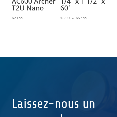
AC600 Archer
1/4” x 1 1/2” x
T2U Nano
60′
Plage
$
23.99
$
6.99
–
$
67.99
de
prix :
$6.99
à
$67.99
Laissez-nous un