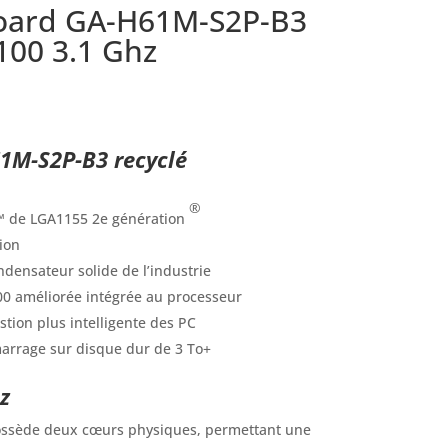
oard GA-H61M-S2P-B3
100 3.1 Ghz
1M-S2P-B3 recyclé
®
e™ de LGA1155 2e génération
ion
densateur solide de l’industrie
00 améliorée intégrée au processeur
tion plus intelligente des PC
arrage sur disque dur de 3 To+
z
ssède deux cœurs physiques, permettant une