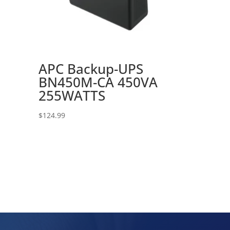
APC Backup-UPS
BN450M-CA 450VA
B
255WATTS
$
124.99