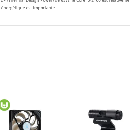
TDP (Thermal Design Power) de 65W, le Core i3-2100 est relativeme
é énergétique est importante.