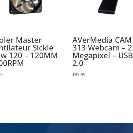
oler Master
AVerMedia CAM
ntilateur Sickle
313 Webcam – 2
ow 120 – 120MM
Megapixel – US
00RPM
2.0
99
$
89.99