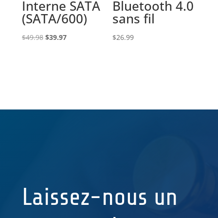
Interne SATA
Bluetooth 4.0
(SATA/600)
sans fil
Le
Le
$
49.98
$
39.97
$
26.99
prix
prix
initial
actuel
était :
est :
$49.98.
$39.97.
Laissez-nous un