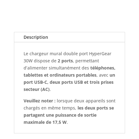
(1.2m)
30w
fil
USB-
C
Description
VERS
USB-
C
Le chargeur mural double port HyperGear
30W dispose de
2 ports
, permettant
d’alimenter simultanément des
téléphones,
tablettes et ordinateurs portables
, avec
un
port USB-C, deux ports USB et trois prises
secteur (AC)
.
Veuillez noter :
lorsque deux appareils sont
chargés en même temps,
les deux ports se
partagent une puissance de sortie
maximale de 17,5 W
.