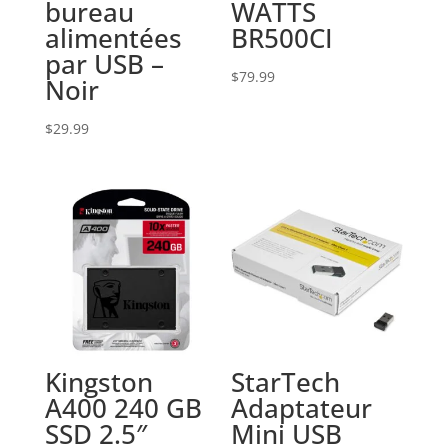
bureau
WATTS
alimentées
BR500CI
par USB –
$
79.99
Noir
$
29.99
Kingston
StarTech
A400 240 GB
Adaptateur
SSD 2.5″
Mini USB