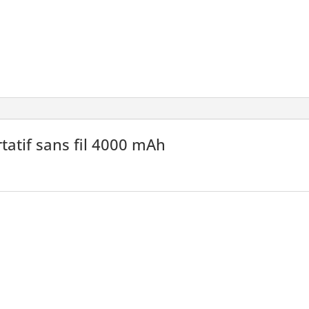
sans
fil
4000
mAh
tatif sans fil 4000 mAh