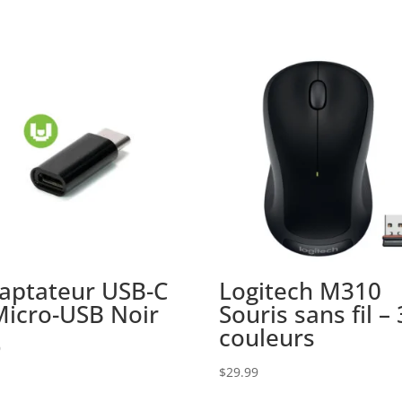
aptateur USB-C
Logitech M310
Micro-USB Noir
Souris sans fil – 
couleurs
9
$
29.99