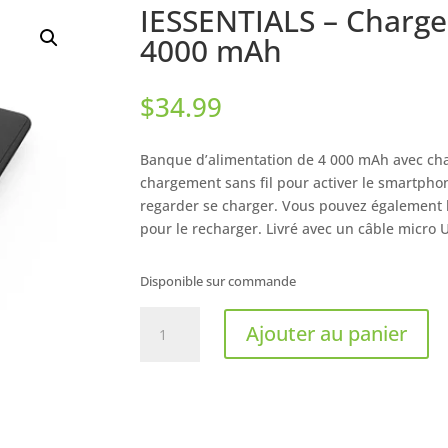
IESSENTIALS – Chargeu
4000 mAh
$
34.99
Banque d’alimentation de 4 000 mAh avec cha
chargement sans fil pour activer le smartphon
regarder se charger.
Vous pouvez également b
pour le recharger.
Livré avec un câble micro 
Disponible sur commande
quantité
Ajouter au panier
de
IESSENTIALS
-
Chargeur
portatif