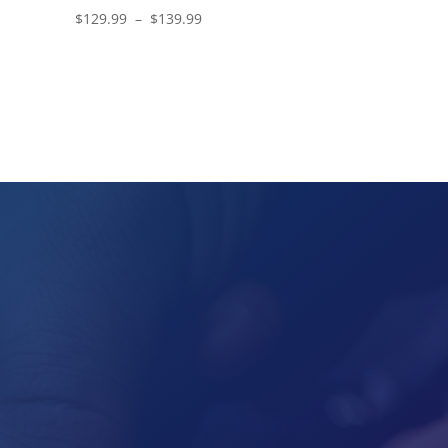
Plage
$
129.99
–
$
139.99
de
prix :
$129.99
à
$139.99