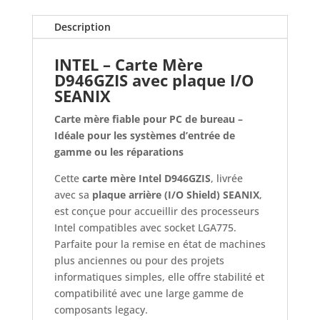
avec
I/O
Description
Plate
SEANIX
INTEL – Carte Mère
D946GZIS avec plaque I/O
SEANIX
Carte mère fiable pour PC de bureau –
Idéale pour les systèmes d’entrée de
gamme ou les réparations
Cette
carte mère Intel D946GZIS
, livrée
avec sa
plaque arrière (I/O Shield) SEANIX
,
est conçue pour accueillir des processeurs
Intel compatibles avec socket LGA775.
Parfaite pour la remise en état de machines
plus anciennes ou pour des projets
informatiques simples, elle offre stabilité et
compatibilité avec une large gamme de
composants legacy.