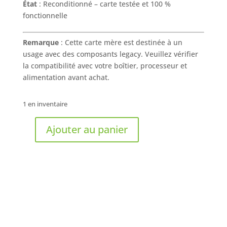
État
: Reconditionné – carte testée et 100 %
fonctionnelle
Remarque
: Cette carte mère est destinée à un
usage avec des composants legacy. Veuillez vérifier
la compatibilité avec votre boîtier, processeur et
alimentation avant achat.
1 en inventaire
Ajouter au panier
quantité
de
INTEL
-
Carte
Mère
modèle
D946GZIS