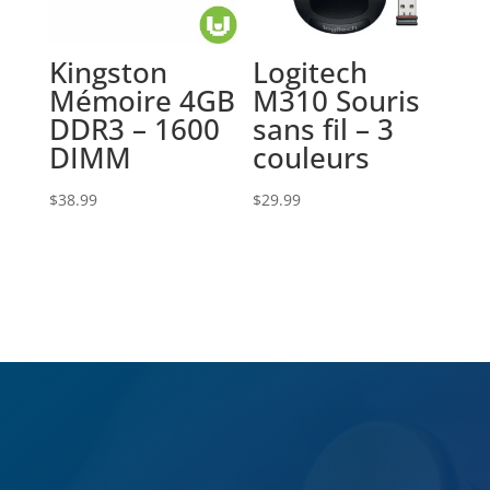
Kingston
Logitech
Mémoire 4GB
M310 Souris
DDR3 – 1600
sans fil – 3
DIMM
couleurs
$
38.99
$
29.99