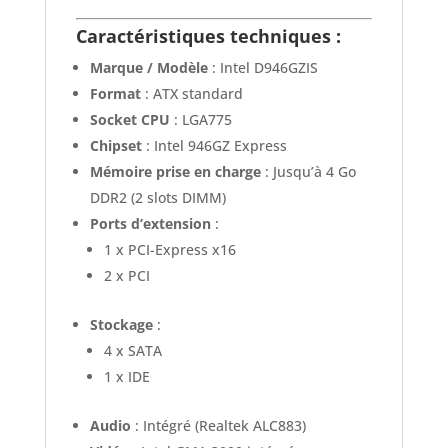
Caractéristiques techniques :
Marque / Modèle
: Intel D946GZIS
Format
: ATX standard
Socket CPU
: LGA775
Chipset
: Intel 946GZ Express
Mémoire prise en charge
: Jusqu’à 4 Go
DDR2 (2 slots DIMM)
Ports d’extension
:
1 x PCI-Express x16
2 x PCI
Stockage
:
4 x SATA
1 x IDE
Audio
: Intégré (Realtek ALC883)