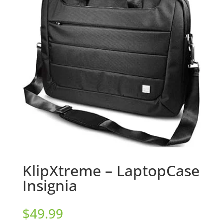
KlipXtreme – LaptopCase
Insignia
$
49.99