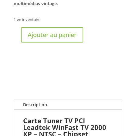
multimédias vintage.
1 en inventaire
Ajouter au panier
quantité
de
LEADTEK
-
Carte
Tuner
TV
PCI
WinFast
TV
Description
2000
XP
Carte Tuner TV PCI
–
Leadtek WinFast TV 2000
NTSC
XP – NTSC – Chipset
–