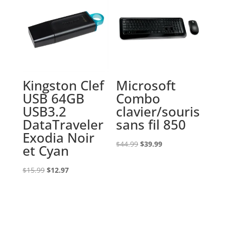
Kingston Clef
Microsoft
USB 64GB
Combo
USB3.2
clavier/souris
DataTraveler
sans fil 850
Exodia Noir
Le
Le
$
44.99
$
39.99
et Cyan
prix
prix
Le
Le
initial
actuel
$
15.99
$
12.97
prix
prix
était :
est :
initial
actuel
$44.99.
$39.99.
était :
est :
$15.99.
$12.97.