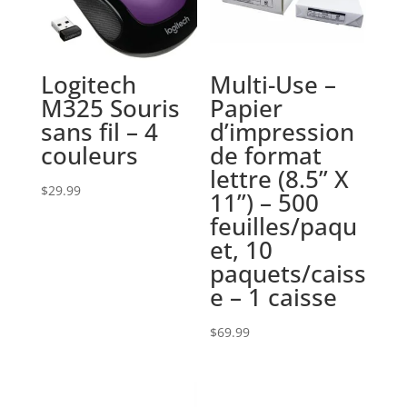
Logitech
Multi-Use –
M325 Souris
Papier
sans fil – 4
d’impression
couleurs
de format
lettre (8.5” X
$
29.99
11”) – 500
feuilles/paqu
et, 10
paquets/caiss
e – 1 caisse
$
69.99