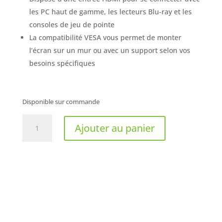
les PC haut de gamme, les lecteurs Blu-ray et les
consoles de jeu de pointe
La compatibilité VESA vous permet de monter
l’écran sur un mur ou avec un support selon vos
besoins spécifiques
Disponible sur commande
quantité
Ajouter au panier
de
LENOVO
ThinkVision
-
Moniteur
C27-
30
LCD