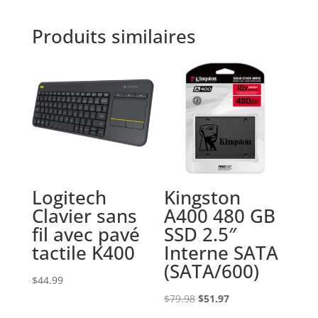
Produits similaires
Logitech
Kingston
Clavier sans
A400 480 GB
fil avec pavé
SSD 2.5″
tactile K400
Interne SATA
(SATA/600)
$
44.99
Le
Le
$
79.98
$
51.97
prix
prix