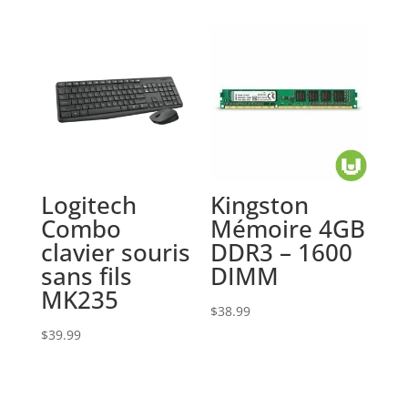
initial
actuel
était :
est :
$79.98.
$51.97.
Logitech
Kingston
Combo
Mémoire 4GB
clavier souris
DDR3 – 1600
sans fils
DIMM
MK235
$
38.99
$
39.99