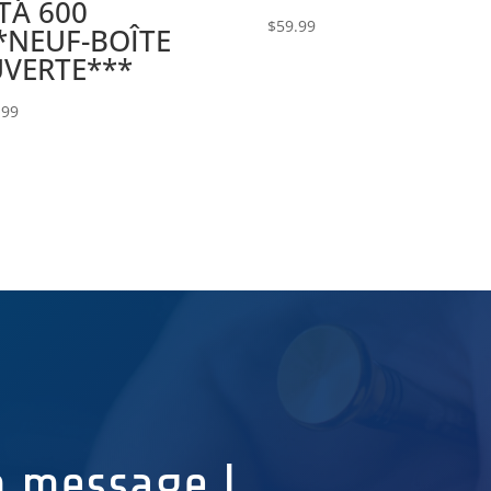
TA 600
$
59.99
*NEUF-BOÎTE
VERTE***
.99
n message !