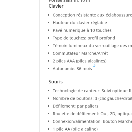
Portée sans fil
: 10 m
Clavier
Conception résistante aux éclaboussur
Hauteur du clavier réglable
Pavé numérique à 10 touches
Type de touches: profil profond
Témoin lumineux du verrouillage des m
Commutateur Marche/Arrêt
2 piles AAA (piles alcalines)
3
Autonomie: 36 mois
Souris
Technologie de capteur: Suivi optique f
Nombre de boutons: 3 (clic gauche/droit,
Défilement: par paliers
Roulette de défilement: Oui, 2D, optiqu
Connexion/alimentation: Bouton Marche
1 pile AA (pile alcaline)