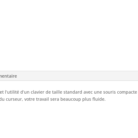
et
souris
sans
fil
mentaire
et l’utilité d’un clavier de taille standard avec une souris compact
u curseur, votre travail sera beaucoup plus fluide.