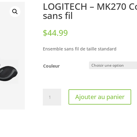
LOGITECH – MK270 Com
sans fil
$
44.99
Ensemble sans fil de taille standard
Couleur
quantité
Ajouter au panier
de
LOGITECH
-
MK270
Combo
clavier