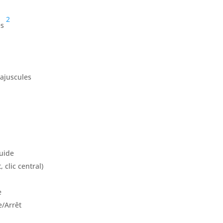
2
es
ajuscules
luide
 clic central)
e
/Arrêt