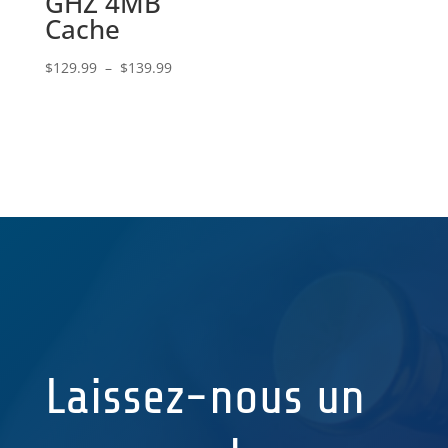
GHZ 4MB
Cache
Plage
$
129.99
–
$
139.99
de
prix :
$129.99
à
$139.99
Laissez-nous un