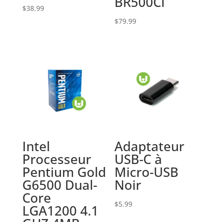
BR500CI
$
38.99
$
79.99
Intel
Adaptateur
Processeur
USB-C à
Pentium Gold
Micro-USB
G6500 Dual-
Noir
Core
$
5.99
LGA1200 4.1