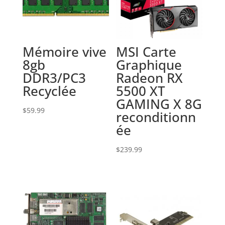
Mémoire vive
MSI Carte
8gb
Graphique
DDR3/PC3
Radeon RX
Recyclée
5500 XT
GAMING X 8G
$
59.99
reconditionn
ée
$
239.99