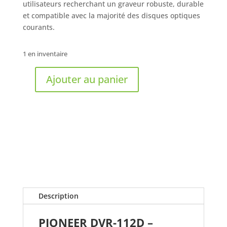
utilisateurs recherchant un graveur robuste, durable
et compatible avec la majorité des disques optiques
courants.
1 en inventaire
Ajouter au panier
quantité
de
PIONEER
-
Lecteur-
Graveur
CD/DVD-
Rom
modèle
DVR-
Description
112D
PIONEER DVR-112D –