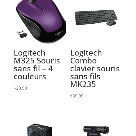
Logitech
Logitech
M325 Souris
Combo
sans fil – 4
clavier souris
couleurs
sans fils
MK235
$
29.99
$
39.99