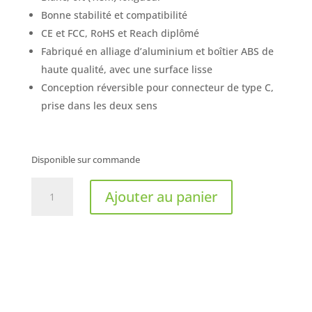
Bonne stabilité et compatibilité
CE et FCC, RoHS et Reach diplômé
Fabriqué en alliage d’aluminium et boîtier ABS de
haute qualité, avec une surface lisse
Conception réversible pour connecteur de type C,
prise dans les deux sens
Disponible sur commande
quantité
Ajouter au panier
de
PRIMECABLES
-
Adaptateur
USB
3.1-
C