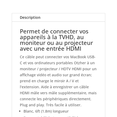
vers
HDMI,
mode
Description
DP
ALT
Permet de connecter vos
(Type
appareils à la TVHD, au
C
moniteur ou au projecteur
mâle
avec une entrée HDMI
vers
HDMI
Ce câble peut connecter vos MacBook USB-
mâle)
C et vos ordinateurs portables Otzher à un
6'
moniteur / projecteur / HDTV HDMI pour un
affichage vidéo et audio sur grand écran;
prend en charge le miroir A / V et
l'extension. Aide à enregistrer un câble
HDMI mâle vers mâle supplémentaire, mais
connecte les périphériques directement.
Plug and play. Très facile à utiliser.
Blanc, 6ft (1.8m) longueur