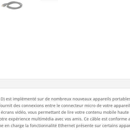
PRIMECABLES
-
Micro
HDMI
(Type
D)
vers
HDMI
Type
A
-
1.5
pieds
D) est implémenté sur de nombreux nouveaux appareils portables
fournit des connexions entre le connecteur micro de votre apparei
s écrans vidéo, vous permettant de lire votre contenu mobile haute 
votre expérience multimédia avec vos amis. Ce câble est conforme
 en charge la fonctionnalité Ethernet présente sur certains appar