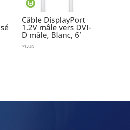
Câble DisplayPort
ssé
1.2V mâle vers DVI-
D mâle, Blanc, 6′
$
13.99