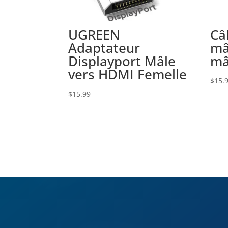
UGREEN
Câ
Adaptateur
mâ
Displayport Mâle
mâ
vers HDMI Femelle
$
15.
$
15.99