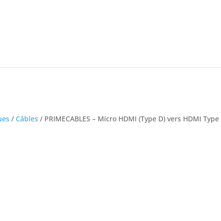
ues
/
Câbles
/ PRIMECABLES – Micro HDMI (Type D) vers HDMI Type A