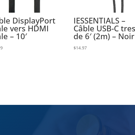
ble DisplayPort
IESSENTIALS –
le vers HDMI
Câble USB-C tre
le – 10′
de 6′ (2m) – Noir
99
$
14.97