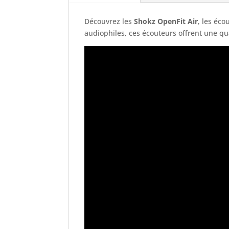
Découvrez les
Shokz OpenFit Air
, les éco
audiophiles, ces écouteurs offrent une qu