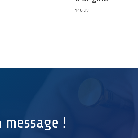
9
$
18.99
n message !