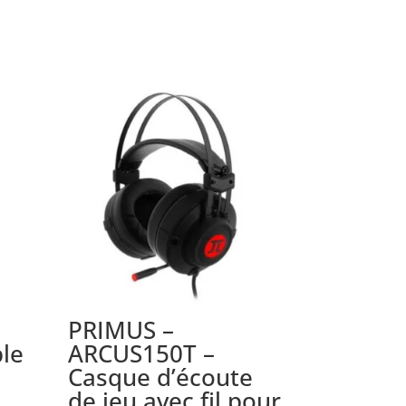
PRIMUS –
le
ARCUS150T –
Casque d’écoute
de jeu avec fil pour