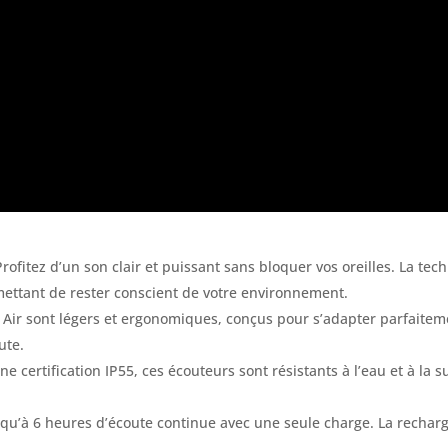
Profitez d’un son clair et puissant sans bloquer vos oreilles. La t
mettant de rester conscient de votre environnement.
 Air sont légers et ergonomiques, conçus pour s’adapter parfaiteme
ute.
ne certification IP55, ces écouteurs sont résistants à l’eau et à la
usqu’à 6 heures d’écoute continue avec une seule charge. La rechar