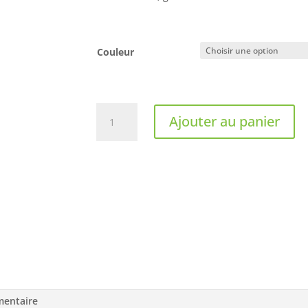
Couleur
quantité
Ajouter au panier
de
Shokz
-
OpenFit
Air
mentaire