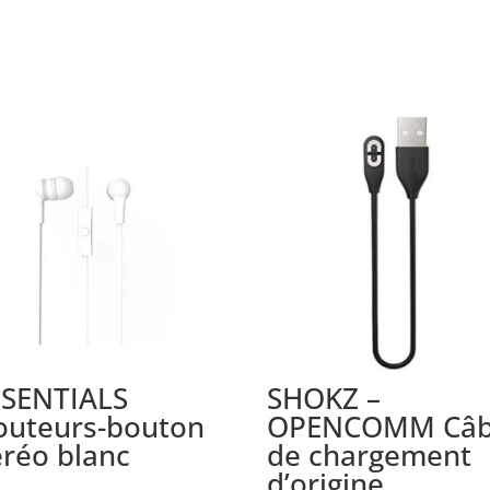
SSENTIALS
SHOKZ –
outeurs-bouton
OPENCOMM Câb
éréo blanc
de chargement
d’origine