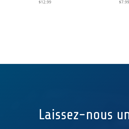
$
12.99
$
7.9
Laissez-nous u