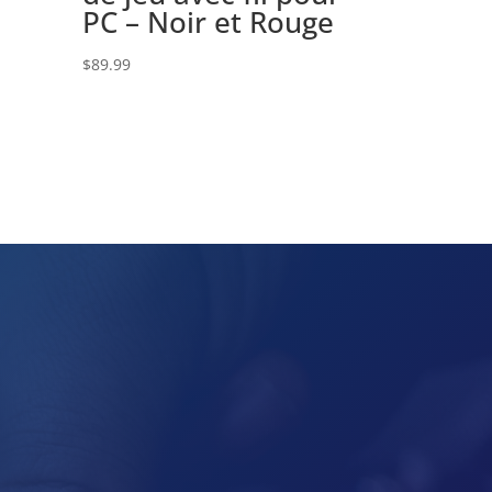
PC – Noir et Rouge
$
89.99