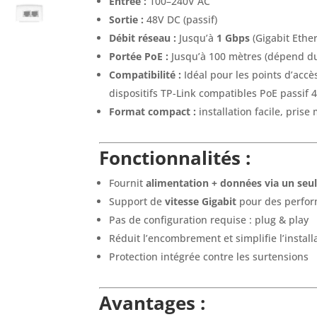
Entrée :
100–240V AC
Sortie :
48V DC (passif)
Débit réseau :
Jusqu’à
1 Gbps
(Gigabit Ethe
Portée PoE :
Jusqu’à 100 mètres (dépend du 
Compatibilité :
Idéal pour les points d’accè
dispositifs TP-Link compatibles PoE passif 
Format compact :
installation facile, pris
Fonctionnalités :
Fournit
alimentation + données via un seul
Support de
vitesse Gigabit
pour des perfor
Pas de configuration requise : plug & play
Réduit l’encombrement et simplifie l’install
Protection intégrée contre les surtensions
Avantages :