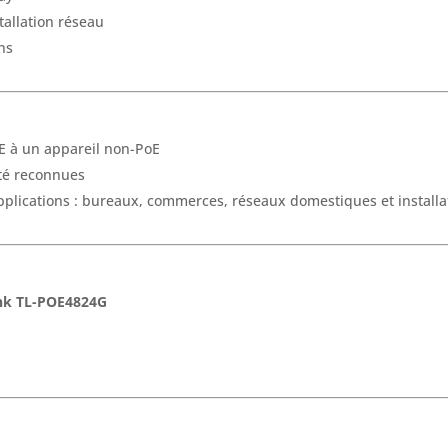
tallation réseau
ns
E à un appareil non-PoE
ité reconnues
pplications : bureaux, commerces, réseaux domestiques et installa
nk TL-POE4824G