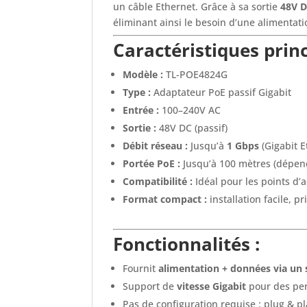
un câble Ethernet. Grâce à sa sortie
48V D
éliminant ainsi le besoin d’une alimentat
Caractéristiques princ
Modèle :
TL-POE4824G
Type :
Adaptateur PoE passif Gigabit
Entrée :
100–240V AC
Sortie :
48V DC (passif)
Débit réseau :
Jusqu’à
1 Gbps
(Gigabit E
Portée PoE :
Jusqu’à 100 mètres (dépend
Compatibilité :
Idéal pour les points d’
Format compact :
installation facile, 
Fonctionnalités :
Fournit
alimentation + données via un 
Support de
vitesse Gigabit
pour des pe
Pas de configuration requise : plug & pl