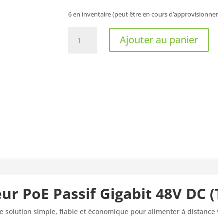
6 en inventaire (peut être en cours d’approvisionn
quantité
Ajouter au panier
de
TP-
LINK
-
Adaptateur
PoE
passif
Gigabit
48VDC
(TL-
POE4824G)
ur PoE Passif Gigabit 48V DC 
e solution simple, fiable et économique pour alimenter à distanc