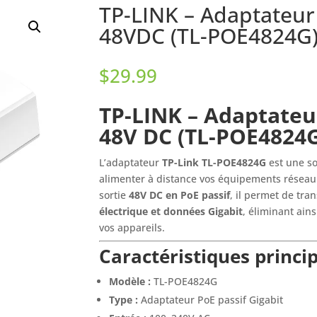
TP-LINK – Adaptateur 
48VDC (TL-POE4824G
$
29.99
TP-LINK – Adaptateur
48V DC (TL-POE4824
L’adaptateur
TP-Link TL-POE4824G
est une so
alimenter à distance vos équipements réseau 
sortie
48V DC en PoE passif
, il permet de tr
électrique et données Gigabit
, éliminant ain
vos appareils.
Caractéristiques princip
Modèle :
TL-POE4824G
Type :
Adaptateur PoE passif Gigabit