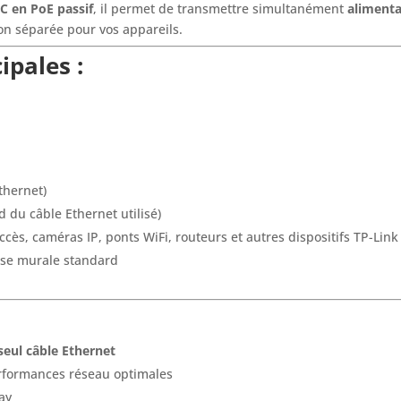
C en PoE passif
, il permet de transmettre simultanément
alimenta
ion séparée pour vos appareils.
ipales :
thernet)
 du câble Ethernet utilisé)
accès, caméras IP, ponts WiFi, routeurs et autres dispositifs TP-Lin
prise murale standard
seul câble Ethernet
rformances réseau optimales
ay