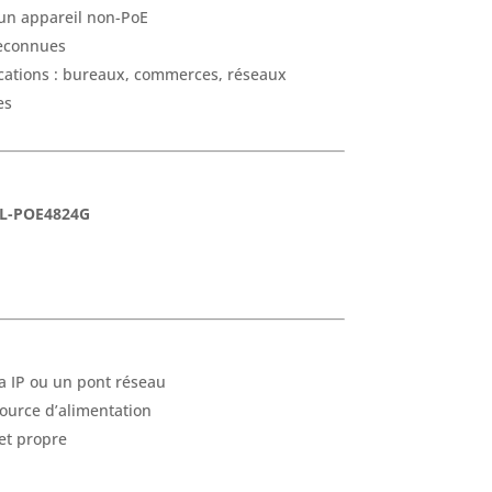
 un appareil non-PoE
 reconnues
ications : bureaux, commerces, réseaux
es
TL-POE4824G
a IP ou un pont réseau
source d’alimentation
et propre