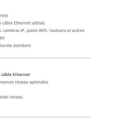
rnet)
câble Ethernet utilisé)
s, caméras IP, ponts WiFi, routeurs et autres
48V
e murale standard
 câble Ethernet
mances réseau optimales
ation réseau