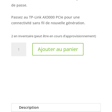
de passe.
Passez au TP-Link AX3000 PCIe pour une
connectivité sans fil de nouvelle génération.
2 en inventaire (peut être en cours d’approvisionnement)
quantité
Ajouter au panier
de
TP-
LINK
-
AX3000
Archer
TX50E
PCIe
Description