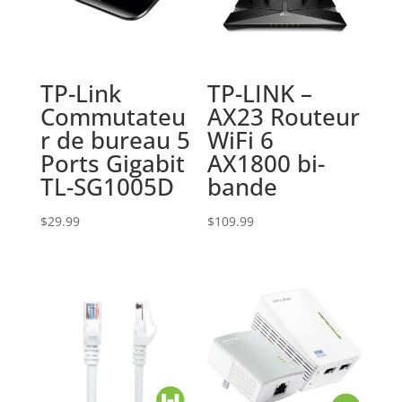
TP-Link
TP-LINK –
Commutateu
AX23 Routeur
r de bureau 5
WiFi 6
Ports Gigabit
AX1800 bi-
TL-SG1005D
bande
$
29.99
$
109.99