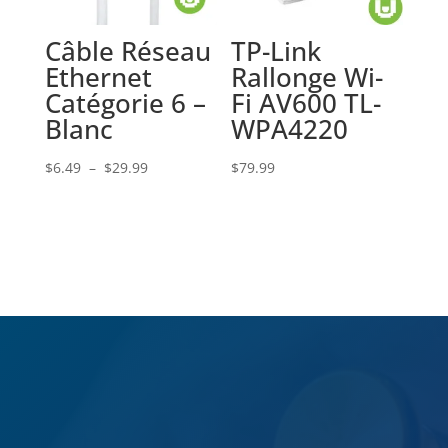
Câble Réseau
TP-Link
Ethernet
Rallonge Wi-
Catégorie 6 –
Fi AV600 TL-
Blanc
WPA4220
Plage
$
6.49
–
$
29.99
$
79.99
de
prix :
$6.49
à
$29.99