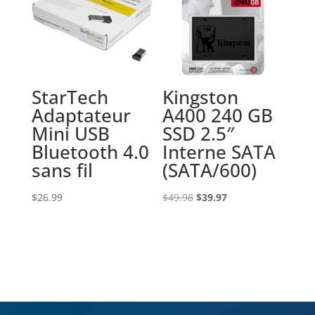
StarTech
Kingston
Adaptateur
A400 240 GB
Mini USB
SSD 2.5″
Bluetooth 4.0
Interne SATA
sans fil
(SATA/600)
Le
Le
$
26.99
$
49.98
$
39.97
prix
prix
initial
actuel
était :
est :
$49.98.
$39.97.