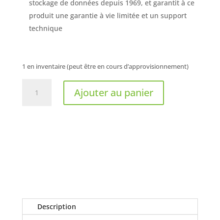
stockage de données depuis 1969, et garantit à ce
produit une garantie à vie limitée et un support
technique
1 en inventaire (peut être en cours d’approvisionnement)
quantité
Ajouter au panier
de
VERBATIM
-
BD-
R
16X,
Disque
Blu-
ray
de
Description
25gb,
paquet