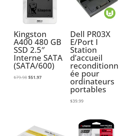
Kingston
Dell PR03X
A400 480 GB
E/Port I
SSD 2.5″
Station
Interne SATA
d’accueil
(SATA/600)
reconditionn
ée pour
Le
Le
$
79.98
$
51.97
ordinateurs
prix
prix
portables
initial
actuel
était :
est :
$
39.99
$79.98.
$51.97.