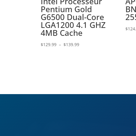
Intel Processeur
AP
Pentium Gold
BN
G6500 Dual-Core
25
LGA1200 4.1 GHZ
$
124
4MB Cache
Plage
$
129.99
–
$
139.99
de
prix :
$129.99
à
$139.99