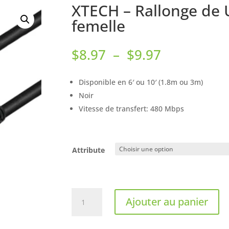
XTECH – Rallonge de 
femelle
Plage
$
8.97
–
$
9.97
de
prix :
Disponible en 6′ ou 10′ (1.8m ou 3m)
$8.97
Noir
à
$9.97
Vitesse de transfert: 480 Mbps
Attribute
quantité
Ajouter au panier
de
XTECH
-