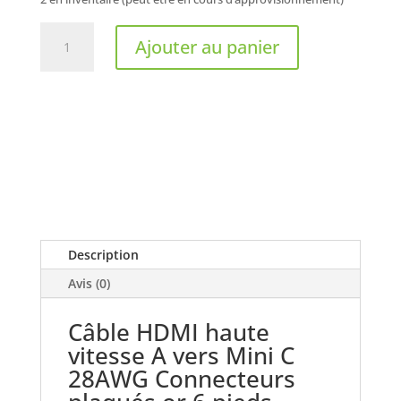
quantité
Ajouter au panier
de
PRIMECABLES
-
Câble
HDMI
haute
vitesse
A
vers
Mini
Description
C
Connecteurs
Avis (0)
plaqués
or
Câble HDMI haute
6
vitesse A vers Mini C
pieds
28AWG Connecteurs