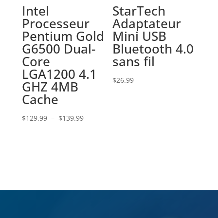
Intel
StarTech
Processeur
Adaptateur
Pentium Gold
Mini USB
G6500 Dual-
Bluetooth 4.0
Core
sans fil
LGA1200 4.1
$
26.99
GHZ 4MB
Cache
Plage
$
129.99
–
$
139.99
de
prix :
$129.99
à
$139.99